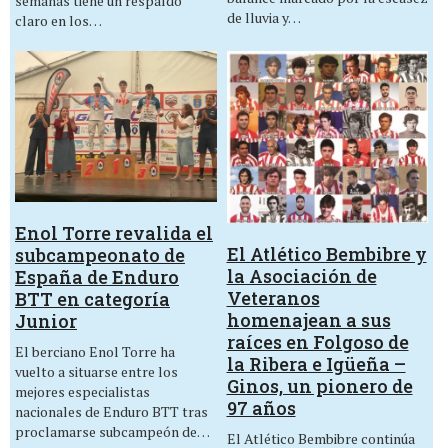
semanas tiene un respaldo
de lluvia y…
claro en los…
Enol Torre revalida el
El Atlético Bembibre y
subcampeonato de
la Asociación de
España de Enduro
Veteranos
BTT en categoría
homenajean a sus
Junior
raíces en Folgoso de
El berciano Enol Torre ha
la Ribera e Igüeña –
vuelto a situarse entre los
Ginos, un pionero de
mejores especialistas
97 años
nacionales de Enduro BTT tras
proclamarse subcampeón de…
El Atlético Bembibre continúa