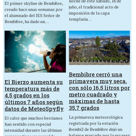
noche de este sábado, 18 de
El primer skyline de Bembibre,
julio, el tradicional acto de
creado hace unas semanas por
imposición de la capa
el alumnado del IES Señor de
templaria…
Bembibre, ha dado un…
Bembibre cerró una
primavera muy seca,
El Bierzo aumenta su
con sólo 16,5 litros por
temperatura más de
metro cuadrado y
4,5 grados en los
máximas de hasta
últimos 7 años según
35,7 grados
datos de MeteoSpyfly
La primavera meteorológica
El calor que muchos bercianos
registrada por la estación
han sentido con especial
ibembi2 de Bembibre dejó un
intensidad durante las últimas
balance marcado por la escasez