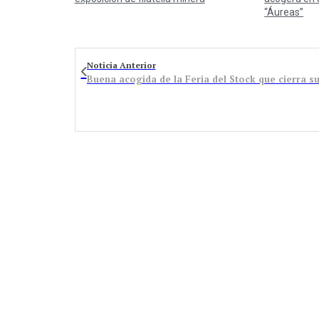
“Áureas”
Noticia Anterior
Buena acogida de la Feria del Stock que cierra su