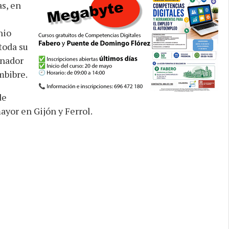
as, en
nio
toda su
enador
mbibre.
de
ayor en Gijón y Ferrol.