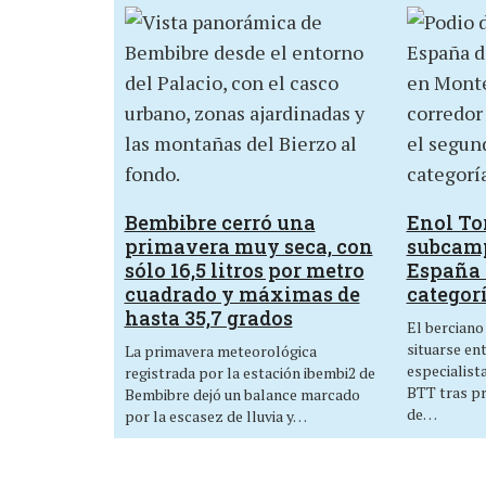
Bembibre cerró una
Enol Tor
primavera muy seca, con
subcam
sólo 16,5 litros por metro
España 
cuadrado y máximas de
categor
hasta 35,7 grados
El berciano
situarse en
La primavera meteorológica
especialist
registrada por la estación ibembi2 de
BTT tras p
Bembibre dejó un balance marcado
de…
por la escasez de lluvia y…