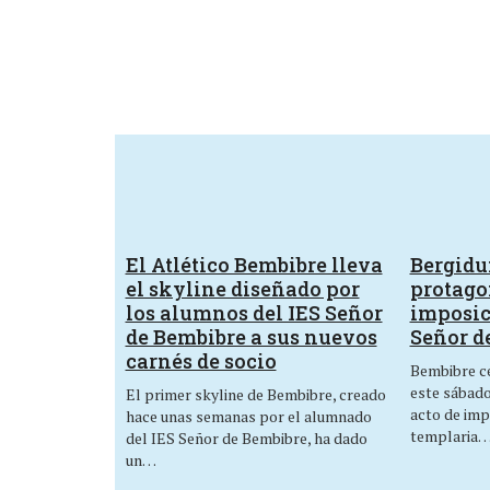
El Atlético Bembibre lleva
Bergid
el skyline diseñado por
protagon
los alumnos del IES Señor
imposic
de Bembibre a sus nuevos
Señor d
carnés de socio
Bembibre ce
este sábado,
El primer skyline de Bembibre, creado
acto de imp
hace unas semanas por el alumnado
templaria
del IES Señor de Bembibre, ha dado
un…