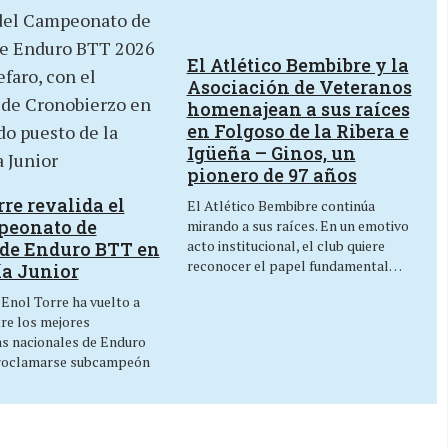
El Atlético Bembibre y la
Asociación de Veteranos
homenajean a sus raíces
en Folgoso de la Ribera e
Igüeña – Ginos, un
pionero de 97 años
re revalida el
El Atlético Bembibre continúa
peonato de
mirando a sus raíces. En un emotivo
acto institucional, el club quiere
de Enduro BTT en
reconocer el papel fundamental…
ía Junior
 Enol Torre ha vuelto a
tre los mejores
as nacionales de Enduro
roclamarse subcampeón