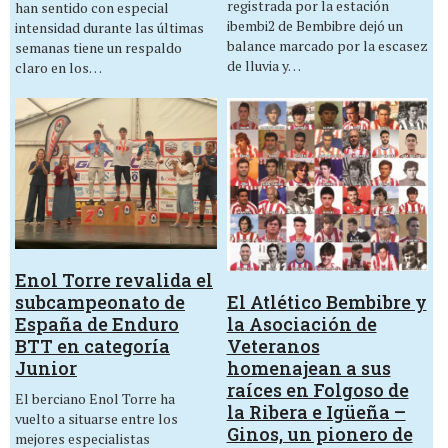
registrada por la estación
han sentido con especial
ibembi2 de Bembibre dejó un
intensidad durante las últimas
balance marcado por la escasez
semanas tiene un respaldo
de lluvia y…
claro en los…
Enol Torre revalida el
El Atlético Bembibre y
subcampeonato de
la Asociación de
España de Enduro
Veteranos
BTT en categoría
homenajean a sus
Junior
raíces en Folgoso de
El berciano Enol Torre ha
la Ribera e Igüeña –
vuelto a situarse entre los
Ginos, un pionero de
mejores especialistas