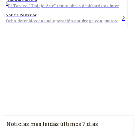
El Tardeo “Tedejo Arte” reúne obras de 40 artistas internacionales con un atractivo programa de actos
Noticia Posterior
Ocho detenidos en una operación antidroga con puntos de venta en Bembibre y en el Bierzo Alto
Noticias más leídas últimos 7 días