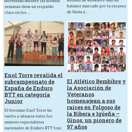
intensidad durante las últimas
balance marcado por la escasez
semanas tiene un respaldo
de lluvia y…
claro en los…
Enol Torre revalida el
El Atlético Bembibre y
subcampeonato de
la Asociación de
España de Enduro
Veteranos
BTT en categoría
homenajean a sus
Junior
raíces en Folgoso de
El berciano Enol Torre ha
la Ribera e Igüeña –
vuelto a situarse entre los
Ginos, un pionero de
mejores especialistas
97 años
nacionales de Enduro BTT tras