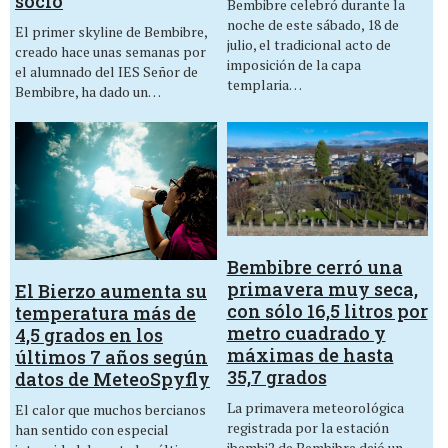
socio
Bembibre celebró durante la
noche de este sábado, 18 de
El primer skyline de Bembibre,
julio, el tradicional acto de
creado hace unas semanas por
imposición de la capa
el alumnado del IES Señor de
templaria…
Bembibre, ha dado un…
Bembibre cerró una
primavera muy seca,
El Bierzo aumenta su
con sólo 16,5 litros por
temperatura más de
metro cuadrado y
4,5 grados en los
máximas de hasta
últimos 7 años según
35,7 grados
datos de MeteoSpyfly
La primavera meteorológica
El calor que muchos bercianos
registrada por la estación
han sentido con especial
ibembi2 de Bembibre dejó un