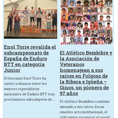
Enol Torre revalida el
El Atlético Bembibre y
subcampeonato de
la Asociación de
España de Enduro
Veteranos
BTT en categoría
homenajean a sus
Junior
raíces en Folgoso de
El berciano Enol Torre ha
la Ribera e Igüeña –
vuelto a situarse entre los
Ginos, un pionero de
mejores especialistas
97 años
nacionales de Enduro BTT tras
proclamarse subcampeón de…
El Atlético Bembibre continúa
mirando a sus raíces. En un
emotivo acto institucional, el
club quiere reconocer el papel