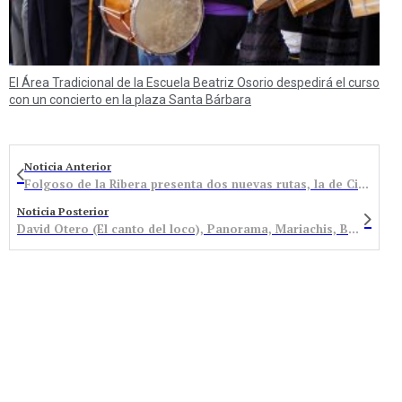
El Área Tradicional de la Escuela Beatriz Osorio despedirá el curso
con un concierto en la plaza Santa Bárbara
Noticia Anterior
Folgoso de la Ribera presenta dos nuevas rutas, la de Ciñales y la del Reguerón
Noticia Posterior
David Otero (El canto del loco), Panorama, Mariachis, BembiRock, videomapping, graffitis con láser… para las fiestas del Cristo