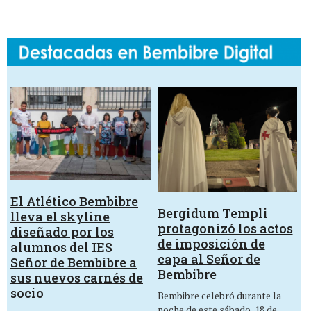
El Atlético Bembibre
Bergidum Templi
lleva el skyline
protagonizó los actos
diseñado por los
de imposición de
alumnos del IES
capa al Señor de
Señor de Bembibre a
Bembibre
sus nuevos carnés de
socio
Bembibre celebró durante la
noche de este sábado, 18 de