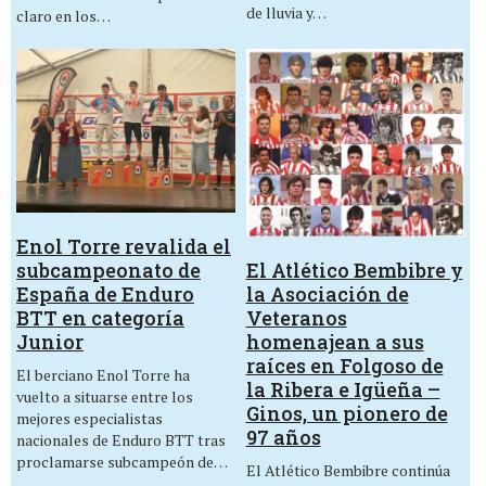
de lluvia y…
claro en los…
Enol Torre revalida el
El Atlético Bembibre y
subcampeonato de
la Asociación de
España de Enduro
Veteranos
BTT en categoría
homenajean a sus
Junior
raíces en Folgoso de
El berciano Enol Torre ha
la Ribera e Igüeña –
vuelto a situarse entre los
Ginos, un pionero de
mejores especialistas
97 años
nacionales de Enduro BTT tras
proclamarse subcampeón de…
El Atlético Bembibre continúa