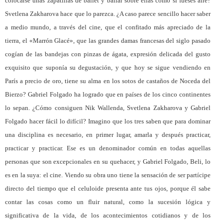
colocarse unas zapatillas de ballet y bailar sobre ellas como si fueses aire?
Svetlena Zakharova hace que lo parezca. ¿A caso parece sencillo hacer saber
a medio mundo, a través del cine, que el confitado más apreciado de la
tierra, el «Marrón Glacé», que las grandes damas francesas del siglo pasado
cogían de las bandejas con pinzas de ágata, expresión delicada del gusto
exquisito que suponía su degustación, y que hoy se sigue vendiendo en
París a precio de oro, tiene su alma en los sotos de castaños de Noceda del
Bierzo? Gabriel Folgado ha logrado que en países de los cinco continentes
lo sepan. ¿Cómo consiguen Nik Wallenda, Svetlena Zakharova y Gabriel
Folgado hacer fácil lo difícil? Imagino que los tres saben que para dominar
una disciplina es necesario, en primer lugar, amarla y después practicar,
practicar y practicar. Ese es un denominador común en todas aquellas
personas que son excepcionales en su quehacer, y Gabriel Folgado, Beli, lo
es en la suya: el cine. Viendo su obra uno tiene la sensación de ser partícipe
directo del tiempo que el celuloide presenta ante tus ojos, porque él sabe
contar las cosas como un fluir natural, como la sucesión lógica y
significativa de la vida, de los acontecimientos cotidianos y de los