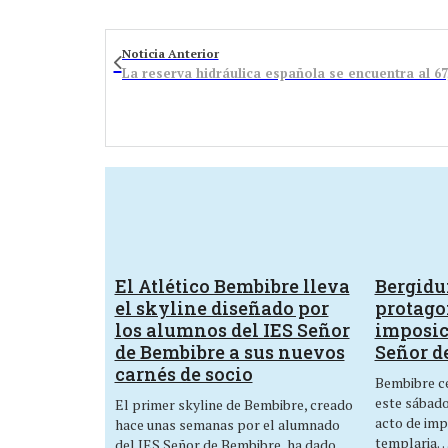
Noticia Anterior
La reserva hidráulica española se encuentra al 67
El Atlético Bembibre lleva
Bergid
el skyline diseñado por
protagon
los alumnos del IES Señor
imposic
de Bembibre a sus nuevos
Señor d
carnés de socio
Bembibre ce
este sábado,
El primer skyline de Bembibre, creado
acto de imp
hace unas semanas por el alumnado
templaria
del IES Señor de Bembibre, ha dado