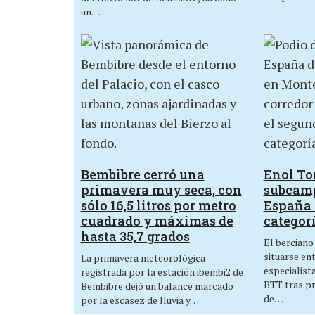
un…
Bembibre cerró una
Enol Tor
primavera muy seca, con
subcam
sólo 16,5 litros por metro
España 
cuadrado y máximas de
categor
hasta 35,7 grados
El berciano
situarse en
La primavera meteorológica
especialist
registrada por la estación ibembi2 de
BTT tras p
Bembibre dejó un balance marcado
de…
por la escasez de lluvia y…