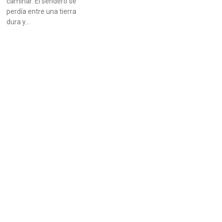
caminar. El sendero se
perdía entre una tierra
dura y…