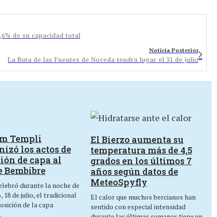
,6% de su capacidad total
Noticia Posterior
La Ruta de las Fuentes de Noceda tendrá lugar el 31 de julio
um Templi
El Bierzo aumenta su
izó los actos de
temperatura más de 4,5
ión de capa al
grados en los últimos 7
e Bembibre
años según datos de
MeteoSpyfly
lebró durante la noche de
 18 de julio, el tradicional
El calor que muchos bercianos han
osición de la capa
sentido con especial intensidad
…
durante las últimas semanas tiene un