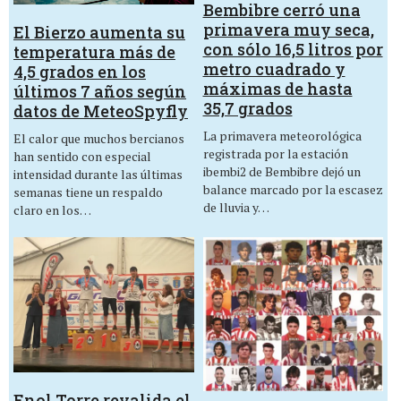
Bembibre cerró una
primavera muy seca,
El Bierzo aumenta su
con sólo 16,5 litros por
temperatura más de
metro cuadrado y
4,5 grados en los
máximas de hasta
últimos 7 años según
35,7 grados
datos de MeteoSpyfly
La primavera meteorológica
El calor que muchos bercianos
registrada por la estación
han sentido con especial
ibembi2 de Bembibre dejó un
intensidad durante las últimas
balance marcado por la escasez
semanas tiene un respaldo
de lluvia y…
claro en los…
Enol Torre revalida el