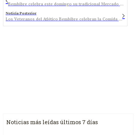
Bembibre celebra este domingo su tradicional Mercado de Ajos en la Plaza Mayor
Noticia Posterior
Los Veteranos del Atlético Bembibre celebran la Comida de las Cerezas con un especial reconocimiento a Carral, Alberto Gómez y Julián Diéguez
Noticias más leídas últimos 7 días