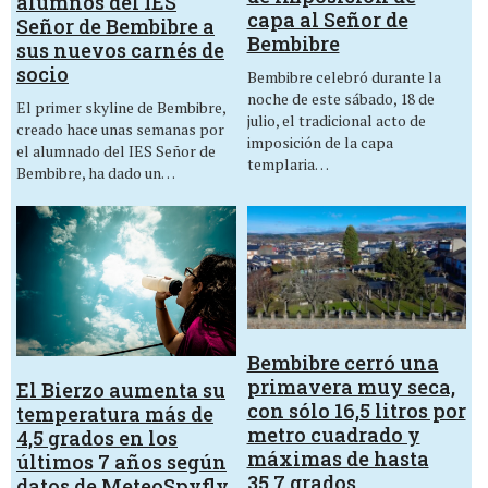
alumnos del IES
capa al Señor de
Señor de Bembibre a
Bembibre
sus nuevos carnés de
socio
Bembibre celebró durante la
noche de este sábado, 18 de
El primer skyline de Bembibre,
julio, el tradicional acto de
creado hace unas semanas por
imposición de la capa
el alumnado del IES Señor de
templaria…
Bembibre, ha dado un…
Bembibre cerró una
primavera muy seca,
El Bierzo aumenta su
con sólo 16,5 litros por
temperatura más de
metro cuadrado y
4,5 grados en los
máximas de hasta
últimos 7 años según
35,7 grados
datos de MeteoSpyfly