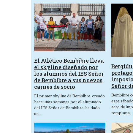
El Atlético Bembibre lleva
Bergid
el skyline diseñado por
protagon
los alumnos del IES Señor
imposic
de Bembibre a sus nuevos
Señor d
carnés de socio
Bembibre ce
El primer skyline de Bembibre, creado
este sábado,
hace unas semanas por el alumnado
acto de imp
del IES Señor de Bembibre, ha dado
templaria
un…