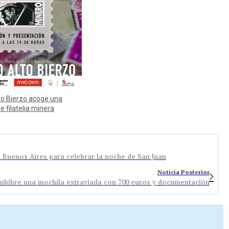
to Bierzo acoge una
e filatelia minera
 Buenos Aires para celebrar la noche de San Juan
Noticia Posterior
embibre una mochila extraviada con 700 euros y documentación