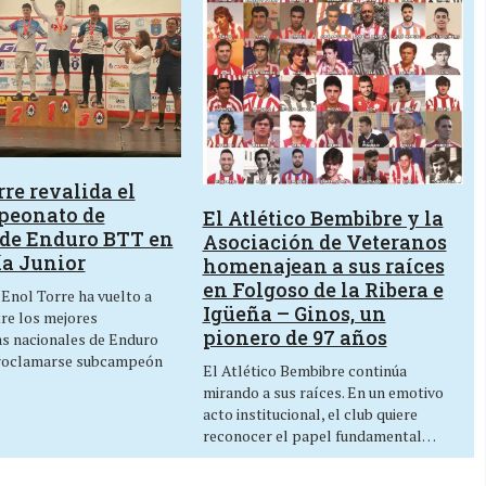
re revalida el
peonato de
El Atlético Bembibre y la
de Enduro BTT en
Asociación de Veteranos
ía Junior
homenajean a sus raíces
en Folgoso de la Ribera e
 Enol Torre ha vuelto a
Igüeña – Ginos, un
tre los mejores
pionero de 97 años
as nacionales de Enduro
roclamarse subcampeón
El Atlético Bembibre continúa
mirando a sus raíces. En un emotivo
acto institucional, el club quiere
reconocer el papel fundamental…