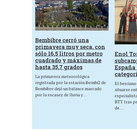
Bembibre cerró una
primavera muy seca, con
sólo 16,5 litros por metro
Enol Tor
cuadrado y máximas de
subcam
hasta 35,7 grados
España 
categor
La primavera meteorológica
registrada por la estación ibembi2 de
El berciano
Bembibre dejó un balance marcado
situarse en
por la escasez de lluvia y…
especialist
BTT tras p
de…