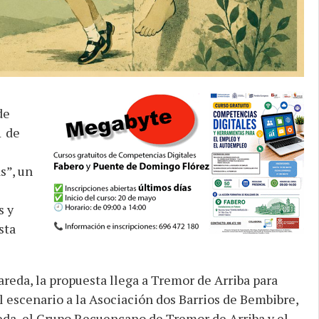
de
1 de
s”, un
s y
sta
reda, la propuesta llega a Tremor de Arriba para
l escenario a la Asociación dos Barrios de Bembibre,
eda, el Grupo Recuencano de Tremor de Arriba y el