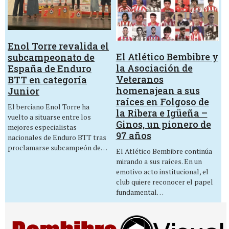
Enol Torre revalida el
El Atlético Bembibre y
subcampeonato de
la Asociación de
España de Enduro
Veteranos
BTT en categoría
homenajean a sus
Junior
raíces en Folgoso de
El berciano Enol Torre ha
la Ribera e Igüeña –
vuelto a situarse entre los
Ginos, un pionero de
mejores especialistas
97 años
nacionales de Enduro BTT tras
proclamarse subcampeón de…
El Atlético Bembibre continúa
mirando a sus raíces. En un
emotivo acto institucional, el
club quiere reconocer el papel
fundamental…