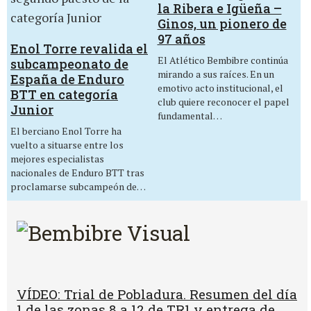
la Ribera e Igüeña –
Ginos, un pionero de
97 años
Enol Torre revalida el
El Atlético Bembibre continúa
subcampeonato de
mirando a sus raíces. En un
España de Enduro
emotivo acto institucional, el
BTT en categoría
club quiere reconocer el papel
Junior
fundamental…
El berciano Enol Torre ha
vuelto a situarse entre los
mejores especialistas
nacionales de Enduro BTT tras
proclamarse subcampeón de…
VÍDEO: Trial de Pobladura. Resumen del día
1 de las zonas 8 a 12 de TR1 y entrega de