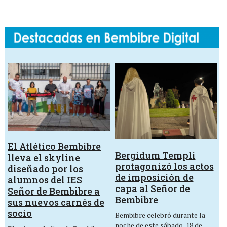
El Atlético Bembibre
Bergidum Templi
lleva el skyline
protagonizó los actos
diseñado por los
de imposición de
alumnos del IES
capa al Señor de
Señor de Bembibre a
Bembibre
sus nuevos carnés de
socio
Bembibre celebró durante la
noche de este sábado, 18 de