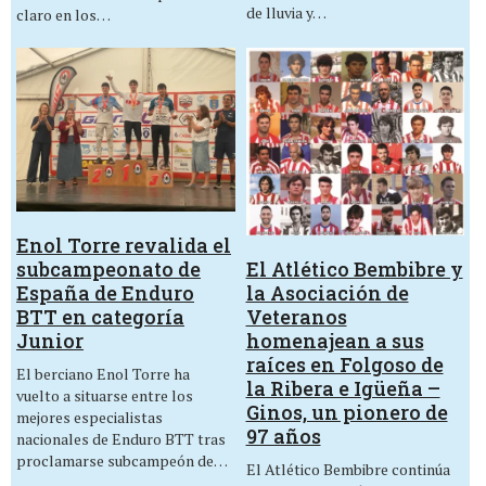
de lluvia y…
claro en los…
Enol Torre revalida el
El Atlético Bembibre y
subcampeonato de
la Asociación de
España de Enduro
Veteranos
BTT en categoría
homenajean a sus
Junior
raíces en Folgoso de
El berciano Enol Torre ha
la Ribera e Igüeña –
vuelto a situarse entre los
Ginos, un pionero de
mejores especialistas
97 años
nacionales de Enduro BTT tras
proclamarse subcampeón de…
El Atlético Bembibre continúa