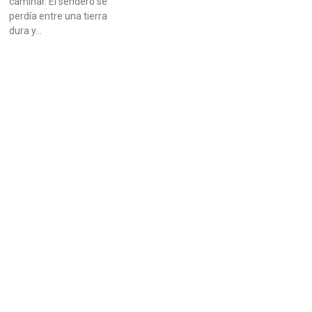
caminar. El sendero se
perdía entre una tierra
dura y…