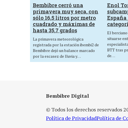
Bembibre cerró una
Enol Tor
primavera muy seca, con
subcam
sólo 16,5 litros por metro
España 
cuadrado y máximas de
categor
hasta 35,7 grados
El berciano
situarse en
La primavera meteorológica
especialist
registrada por la estación ibembi2 de
BTT tras p
Bembibre dejó un balance marcado
de…
por la escasez de lluvia y…
Bembibre Digital
© Todos los derechos reservados 2
Política de Privacidad
Política de C