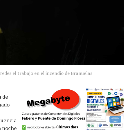
redes el trabajo en el incendio de Brañuelas
a de
mado
cuencia
a noche