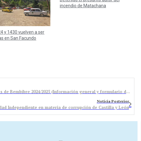
incendio de Matachana
4 y 1430 vuelven a ser
as en San Facundo
Abierta la inscripción para las Escuelas Deportivas de Bembibre 2024/2025 (Información general y formulario descargable en la noticia)
Noticia Posterior
dad Independiente en materia de corrupción de Castilla y León