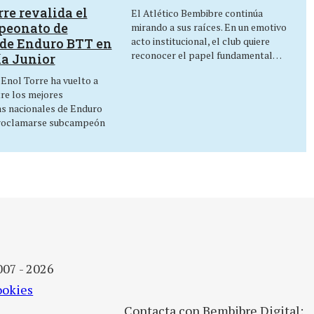
re revalida el
El Atlético Bembibre continúa
peonato de
mirando a sus raíces. En un emotivo
acto institucional, el club quiere
de Enduro BTT en
reconocer el papel fundamental…
ía Junior
 Enol Torre ha vuelto a
tre los mejores
as nacionales de Enduro
roclamarse subcampeón
007 - 2026
ookies
Contacta con Bembibre Digital: