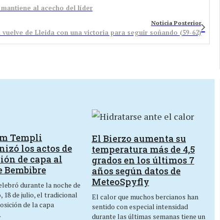
 mantiene al acecho del líder
Noticia Posterior
 vuelve de Lleida con una victoria para seguir soñando (59-62)
um Templi
El Bierzo aumenta su
izó los actos de
temperatura más de 4,5
ión de capa al
grados en los últimos 7
e Bembibre
años según datos de
MeteoSpyfly
lebró durante la noche de
 18 de julio, el tradicional
El calor que muchos bercianos han
osición de la capa
sentido con especial intensidad
…
durante las últimas semanas tiene un