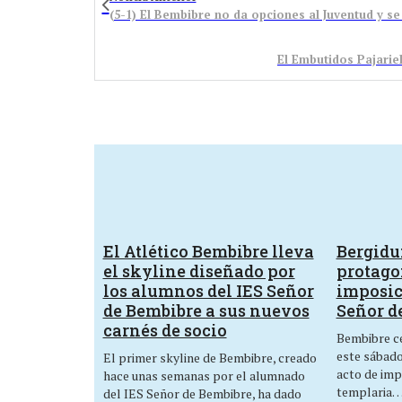
(5-1) El Bembibre no da opciones al Juventud y se
El Embutidos Pajariel
El Atlético Bembibre lleva
Bergid
el skyline diseñado por
protagon
los alumnos del IES Señor
imposic
de Bembibre a sus nuevos
Señor d
carnés de socio
Bembibre ce
este sábado,
El primer skyline de Bembibre, creado
acto de imp
hace unas semanas por el alumnado
templaria
del IES Señor de Bembibre, ha dado