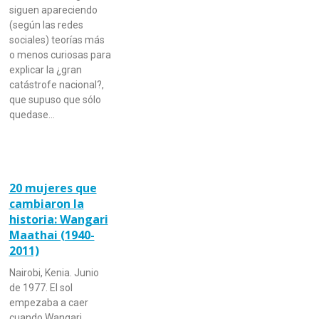
siguen apareciendo
(según las redes
sociales) teorías más
o menos curiosas para
explicar la ¿gran
catástrofe nacional?,
que supuso que sólo
quedase…
20 mujeres que
cambiaron la
historia: Wangari
Maathai (1940-
2011)
Nairobi, Kenia. Junio
de 1977. El sol
empezaba a caer
cuando Wangari