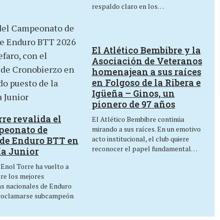
respaldo claro en los…
El Atlético Bembibre y la
Asociación de Veteranos
homenajean a sus raíces
en Folgoso de la Ribera e
Igüeña – Ginos, un
pionero de 97 años
re revalida el
El Atlético Bembibre continúa
peonato de
mirando a sus raíces. En un emotivo
acto institucional, el club quiere
de Enduro BTT en
reconocer el papel fundamental…
ía Junior
 Enol Torre ha vuelto a
tre los mejores
as nacionales de Enduro
roclamarse subcampeón