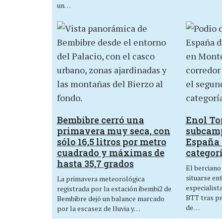
un…
Bembibre cerró una
Enol Tor
primavera muy seca, con
subcam
sólo 16,5 litros por metro
España 
cuadrado y máximas de
categor
hasta 35,7 grados
El berciano
situarse en
La primavera meteorológica
especialist
registrada por la estación ibembi2 de
BTT tras p
Bembibre dejó un balance marcado
de…
por la escasez de lluvia y…