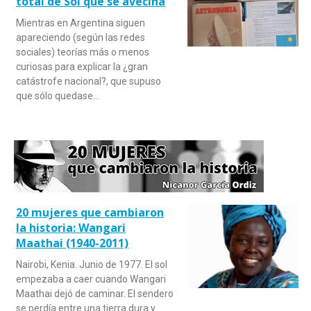
total de Sol que se avecina
Mientras en Argentina siguen
apareciendo (según las redes
sociales) teorías más o menos
curiosas para explicar la ¿gran
catástrofe nacional?, que supuso
que sólo quedase…
20 mujeres que cambiaron
la historia: Wangari
Maathai (1940-2011)
Nairobi, Kenia. Junio de 1977. El sol
empezaba a caer cuando Wangari
Maathai dejó de caminar. El sendero
se perdía entre una tierra dura y…