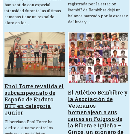
registrada por la estación
han sentido con especial
ibembi2 de Bembibre dejó un
intensidad durante las últimas
balance marcado por la escasez
semanas tiene un respaldo
de lluvia y…
claro en los…
Enol Torre revalida el
El Atlético Bembibre y
subcampeonato de
la Asociación de
España de Enduro
Veteranos
BTT en categoría
homenajean a sus
Junior
raíces en Folgoso de
El berciano Enol Torre ha
la Ribera e Igüeña –
vuelto a situarse entre los
Ginos, un pionero de
mejores especialistas