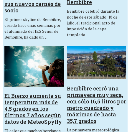
Bembibre
sus nuevos carnés de
socio
Bembibre celebró durante la
noche de este sábado, 18 de
El primer skyline de Bembibre,
julio, el tradicional acto de
creado hace unas semanas por
imposición de la capa
el alumnado del IES Señor de
templaria…
Bembibre, ha dado un…
Bembibre cerró una
primavera muy seca,
El Bierzo aumenta su
con sólo 16,5 litros por
temperatura más de
metro cuadrado y
4,5 grados en los
máximas de hasta
últimos 7 años según
35,7 grados
datos de MeteoSpyfly
La primavera meteorológica
El calor que muchos bercianos