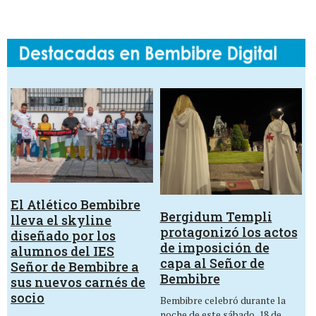
El Atlético Bembibre
Bergidum Templi
lleva el skyline
protagonizó los actos
diseñado por los
de imposición de
alumnos del IES
capa al Señor de
Señor de Bembibre a
Bembibre
sus nuevos carnés de
socio
Bembibre celebró durante la
noche de este sábado, 18 de