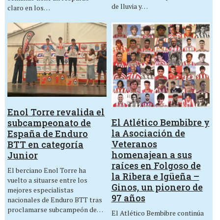
de lluvia y…
claro en los…
Enol Torre revalida el
El Atlético Bembibre y
subcampeonato de
la Asociación de
España de Enduro
Veteranos
BTT en categoría
homenajean a sus
Junior
raíces en Folgoso de
El berciano Enol Torre ha
la Ribera e Igüeña –
vuelto a situarse entre los
Ginos, un pionero de
mejores especialistas
97 años
nacionales de Enduro BTT tras
proclamarse subcampeón de…
El Atlético Bembibre continúa