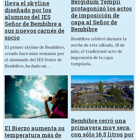
Bergidum Templi
lleva el skyline
protagonizó los actos
diseñado por los
de imposición de
alumnos del IES
capa al Señor de
Señor de Bembibre a
Bembibre
sus nuevos carnés de
socio
Bembibre celebró durante la
noche de este sábado, 18 de
El primer skyline de Bembibre,
julio, el tradicional acto de
creado hace unas semanas por
imposición de la capa
el alumnado del IES Señor de
templaria…
Bembibre, ha dado un…
Bembibre cerró una
primavera muy seca,
El Bierzo aumenta su
con sólo 16,5 litros por
temperatura más de