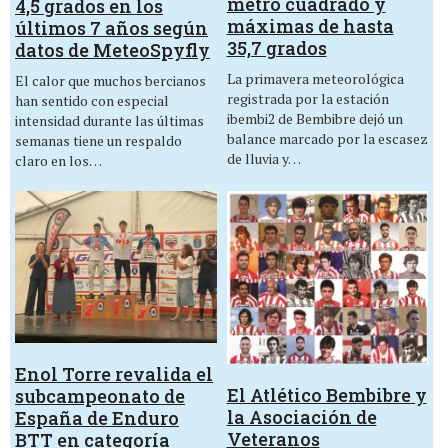
metro cuadrado y
4,5 grados en los
máximas de hasta
últimos 7 años según
35,7 grados
datos de MeteoSpyfly
La primavera meteorológica
El calor que muchos bercianos
registrada por la estación
han sentido con especial
ibembi2 de Bembibre dejó un
intensidad durante las últimas
balance marcado por la escasez
semanas tiene un respaldo
de lluvia y…
claro en los…
Enol Torre revalida el
El Atlético Bembibre y
subcampeonato de
la Asociación de
España de Enduro
Veteranos
BTT en categoría