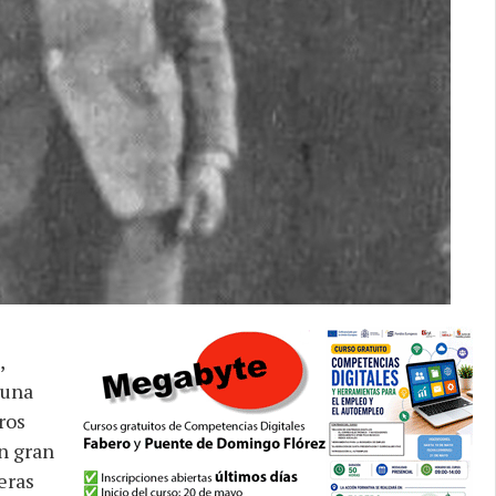
,
 una
ros
n gran
eras