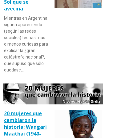
Sol que se
avecina
Mientras en Argentina
siguen apareciendo
(según las redes
sociales) teorías más
o menos curiosas para
explicar la ¿gran
catástrofe nacional?,
que supuso que sólo
quedase…
20 mujeres que
cambiaron la
historia: Wangari
Maathai (1940-