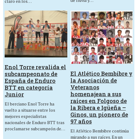
de lluvia y…
claro en los…
Enol Torre revalida el
El Atlético Bembibre y
subcampeonato de
la Asociación de
España de Enduro
Veteranos
BTT en categoría
homenajean a sus
Junior
raíces en Folgoso de
El berciano Enol Torre ha
la Ribera e Igüeña –
vuelto a situarse entre los
Ginos, un pionero de
mejores especialistas
97 años
nacionales de Enduro BTT tras
proclamarse subcampeón de…
El Atlético Bembibre continúa
mirando a sus raíces. En un