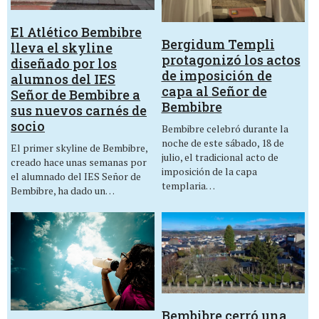
El Atlético Bembibre
Bergidum Templi
lleva el skyline
protagonizó los actos
diseñado por los
de imposición de
alumnos del IES
capa al Señor de
Señor de Bembibre a
Bembibre
sus nuevos carnés de
socio
Bembibre celebró durante la
noche de este sábado, 18 de
El primer skyline de Bembibre,
julio, el tradicional acto de
creado hace unas semanas por
imposición de la capa
el alumnado del IES Señor de
templaria…
Bembibre, ha dado un…
Bembibre cerró una