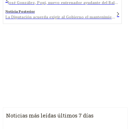
José González, Popi, nuevo entrenador ayudante del Baloncesto Bembibre
Noticia Posterior
La Diputación acuerda exigir al Gobierno el mantenimiento de la minería
Noticias más leídas últimos 7 días