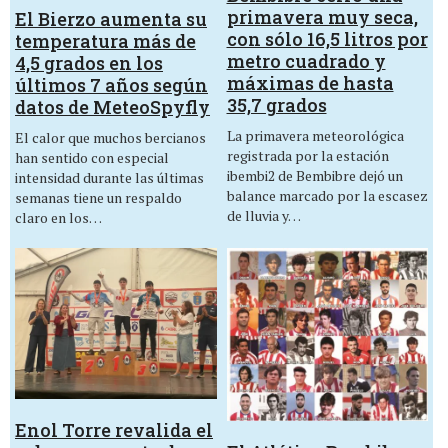
primavera muy seca,
El Bierzo aumenta su
con sólo 16,5 litros por
temperatura más de
metro cuadrado y
4,5 grados en los
máximas de hasta
últimos 7 años según
35,7 grados
datos de MeteoSpyfly
La primavera meteorológica
El calor que muchos bercianos
registrada por la estación
han sentido con especial
ibembi2 de Bembibre dejó un
intensidad durante las últimas
balance marcado por la escasez
semanas tiene un respaldo
de lluvia y…
claro en los…
Enol Torre revalida el