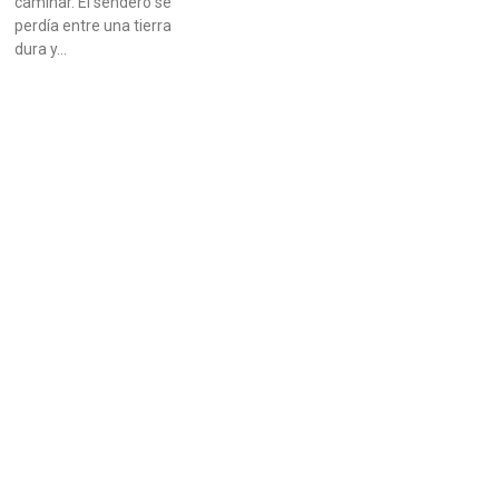
caminar. El sendero se
perdía entre una tierra
dura y…