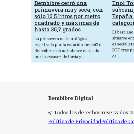
Bembibre cerró una
Enol Tor
primavera muy seca, con
subcam
sólo 16,5 litros por metro
España 
cuadrado y máximas de
categor
hasta 35,7 grados
El berciano
situarse en
La primavera meteorológica
especialist
registrada por la estación ibembi2 de
BTT tras p
Bembibre dejó un balance marcado
de…
por la escasez de lluvia y…
Bembibre Digital
© Todos los derechos reservados 2
Política de Privacidad
Política de C