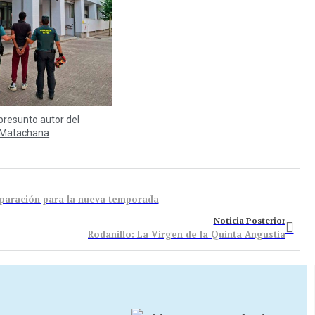
presunto autor del
e Matachana
eparación para la nueva temporada
Noticia Posterior
Rodanillo: La Virgen de la Quinta Angustia