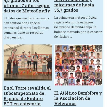
4,5 grados en los
máximas de hasta
últimos 7 años según
35,7 grados
datos de MeteoSpyfly
La primavera meteorológica
El calor que muchos bercianos
registrada por la estación
han sentido con especial
ibembi2 de Bembibre dejó un
intensidad durante las últimas
balance marcado por la escasez
semanas tiene un respaldo
de lluvia y…
claro en los…
Enol Torre revalida el
El Atlético Bembibre y
subcampeonato de
la Asociación de
España de Enduro
Veteranos
BTT en categoría