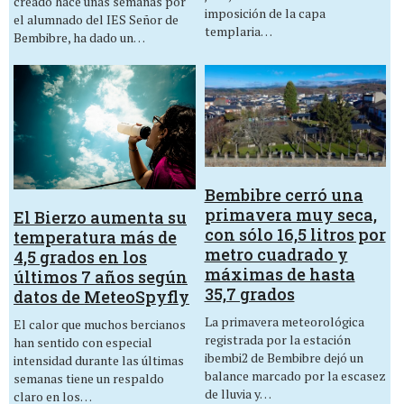
creado hace unas semanas por
imposición de la capa
el alumnado del IES Señor de
templaria…
Bembibre, ha dado un…
Bembibre cerró una
primavera muy seca,
El Bierzo aumenta su
con sólo 16,5 litros por
temperatura más de
metro cuadrado y
4,5 grados en los
máximas de hasta
últimos 7 años según
35,7 grados
datos de MeteoSpyfly
La primavera meteorológica
El calor que muchos bercianos
registrada por la estación
han sentido con especial
ibembi2 de Bembibre dejó un
intensidad durante las últimas
balance marcado por la escasez
semanas tiene un respaldo
de lluvia y…
claro en los…