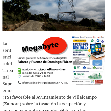
La
sent
enci
a del
Tribu
nal
Supr
emo
(TS) favorable al Ayuntamiento de Villalcampo
(Zamora) sobre la tasación la ocupación y
aprovechamiento de sueño público de las