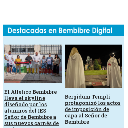
El Atlético Bembibre
Bergidum Templi
lleva el skyline
protagonizó los actos
diseñado por los
de imposición de
alumnos del IES
capa al Señor de
Señor de Bembibre a
Bembibre
sus nuevos carnés de