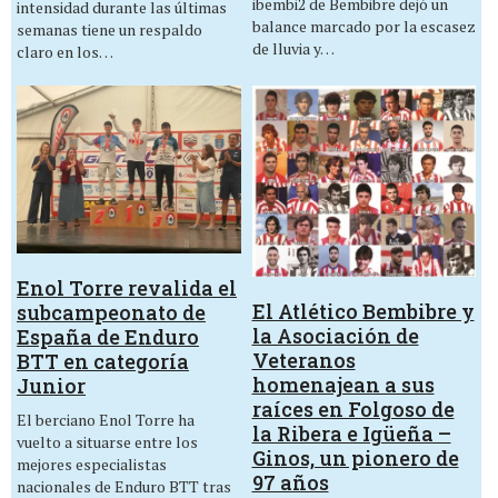
ibembi2 de Bembibre dejó un
intensidad durante las últimas
balance marcado por la escasez
semanas tiene un respaldo
de lluvia y…
claro en los…
Enol Torre revalida el
El Atlético Bembibre y
subcampeonato de
la Asociación de
España de Enduro
Veteranos
BTT en categoría
homenajean a sus
Junior
raíces en Folgoso de
El berciano Enol Torre ha
la Ribera e Igüeña –
vuelto a situarse entre los
Ginos, un pionero de
mejores especialistas
97 años
nacionales de Enduro BTT tras