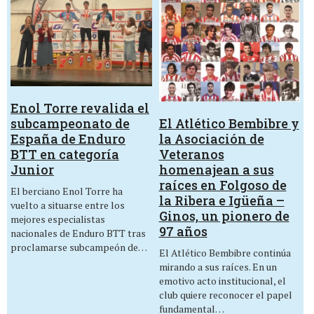
Enol Torre revalida el
El Atlético Bembibre y
subcampeonato de
la Asociación de
España de Enduro
Veteranos
BTT en categoría
homenajean a sus
Junior
raíces en Folgoso de
El berciano Enol Torre ha
la Ribera e Igüeña –
vuelto a situarse entre los
Ginos, un pionero de
mejores especialistas
97 años
nacionales de Enduro BTT tras
proclamarse subcampeón de…
El Atlético Bembibre continúa
mirando a sus raíces. En un
emotivo acto institucional, el
club quiere reconocer el papel
fundamental…