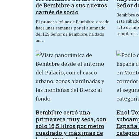
de Bembibre a sus nuevos
Señor d
carnés de socio
Bembibre ce
este sábado,
El primer skyline de Bembibre, creado
acto de imp
hace unas semanas por el alumnado
templaria
del IES Señor de Bembibre, ha dado
un…
Bembibre cerró una
Enol Tor
primavera muy seca, con
subcam
sólo 16,5 litros por metro
España 
cuadrado y máximas de
categor