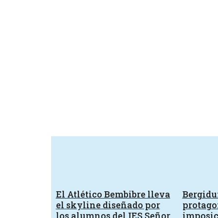
El Atlético Bembibre lleva
Bergid
el skyline diseñado por
protagon
los alumnos del IES Señor
imposic