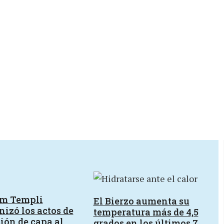
um Templi
El Bierzo aumenta su
izó los actos de
temperatura más de 4,5
ión de capa al
grados en los últimos 7